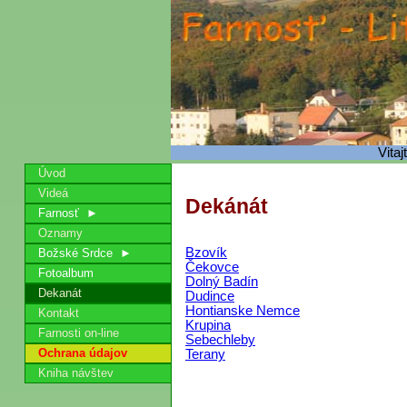
Vitaj
Úvod
Videá
Dekánát
Farnosť ►
Oznamy
Bzovík
Božské Srdce ►
Čekovce
Fotoalbum
Dolný Badín
Dekanát
Dudince
Hontianske Nemce
Kontakt
Krupina
Farnosti on-line
Sebechleby
Ochrana údajov
Terany
Kniha návštev